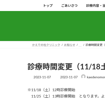
コ
ナ
トップ
ごあいさつ
診療内容・
ン
ビ
テ
ゲ
ン
ー
ツ
シ
へ
ョ
ス
ン
キ
に
かえでの杜クリニック
お知らせ
診療時間変更（1
ッ
移
プ
動
診療時間変更（11/18
最
2023-11-07
2023-11-07
kaedenomor
終
更
※11/18（土）12時診療開始
新
日
11/25（土）13時診療開始 となります。
時
: