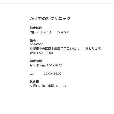
かえでの杜クリニック
診療科目
内科・リハビリテーション科
住所
064-0808
札幌市中央区南８条西７丁目1782-5 小林ビル１階
☎011-533-8000
診療時間
月・水～金: 9:00–18:00
土: 10:00–14:00
休診日
火曜日、第３木曜日、日祝